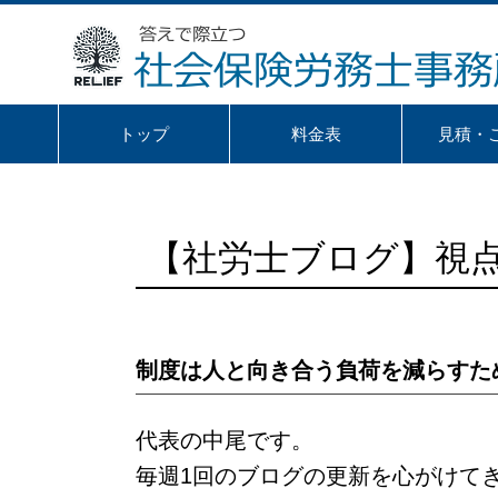
トップ
料金表
見積・
【社労士ブログ】視
制度は人と向き合う負荷を減らすた
代表の中尾です。
毎週1回のブログの更新を心がけて