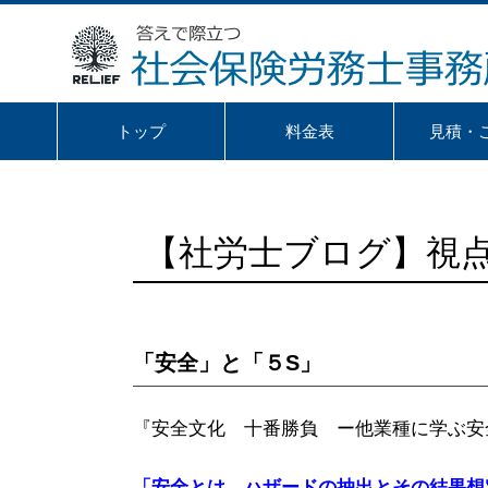
トップ
料金表
見積・
【社労士ブログ】視
「安全」と「５S」
『安全文化 十番勝負 ー他業種に学ぶ安
「安全とは、ハザードの抽出とその結果想