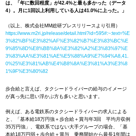
は、「年に数回程度」が42.4%と最も多かった（データ
4）。月に1回以上利用している人は41.0%に上った。」
（以上、株式会社MM総研プレスリリースより引用）
https://www.m2ri.jp/release/detail.html?id=595#:~:text=%E
3%82%BF%E3%82%AF%E3%82%B7%E3%83%BC%E
9%85%8D%E8%BB%8A%E3%82%A2%E3%83%97%E
3%83%AA%E3%81%AE%E5%88%A9%E7%94%A8,41.
0%25%E3%81%AB%E4%B8%8A%E3%81%A3%E3%8
1%9F%E3%80%82
歩合給と言えば、タクシードライバーの給与のイメージ
が真っ先に思い浮かぶ方も多いと思います。
例えば、ある電鉄系のタクシードライバーの求人による
と、「基本給18万円強＋歩合給＋賞与年3回 平均月収例
35万円強」、電鉄系ではない大手グループの場合、「基
本給18万円弱＋歩合給＋賞与 乗務開始から最長1年間は