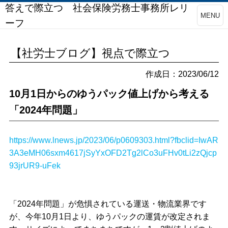
答えで際立つ 社会保険労務士事務所レリ
MENU
ーフ
【社労士ブログ】視点で際立つ
作成日：2023/06/12
10月1日からのゆうパック値上げから考える
「2024年問題」
https://www.lnews.jp/2023/06/p0609303.html?fbclid=IwAR
3A3eMH06sxm4617jSyYxOFD2Tg2lCo3uFHv0tLi2zQjcp
93jrUR9-uFek
「2024年問題」が危惧されている運送・物流業界です
が、今年10月1日より、ゆうパックの運賃が改定されま