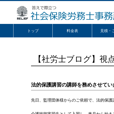
トップ
料金表
見積・
【社労士ブログ】視
法的保護講習の講師を務めさせてい
先日、監理団体様からのご依頼で、法的保護
介護技能実習生として入国し、来月から始ま