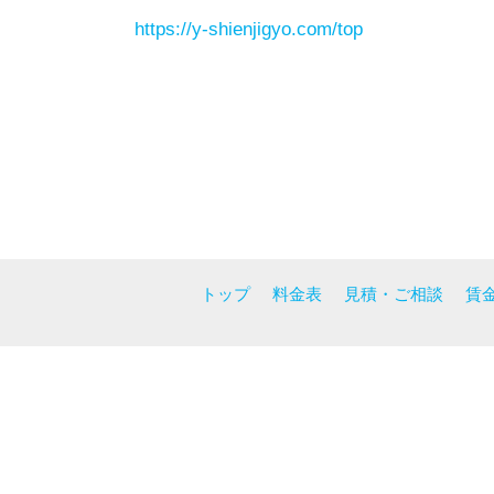
https://y-shienjigyo.com/top
トップ
料金表
見積・ご相談
賃